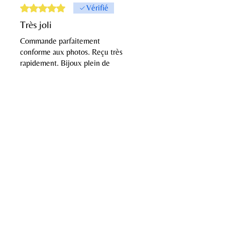
Noté 5 sur 5.
Vérifié
Très joli
Commande parfaitement
conforme aux photos. Reçu très
rapidement. Bijoux plein de
douceur. Merci Madame.
Envie de contacter Florelia Bijoux ?
Prénom
Nom de famille
Téléphone
E-mail