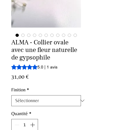
ALMA - Collier ovale
avec une fleur naturelle
de gypsophile
La note est de 5.0 sur cinq étoiles selon 1 avis
5.0 | 1 avis
Prix
31,00 €
Finition
*
Quantité
*