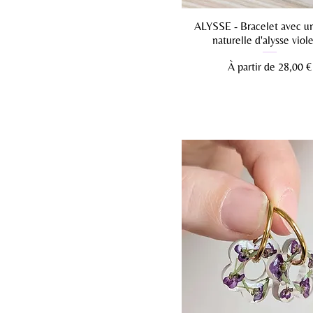
ALYSSE - Bracelet avec un
naturelle d'alysse viol
Prix promotionnel
À partir de
28,00 €