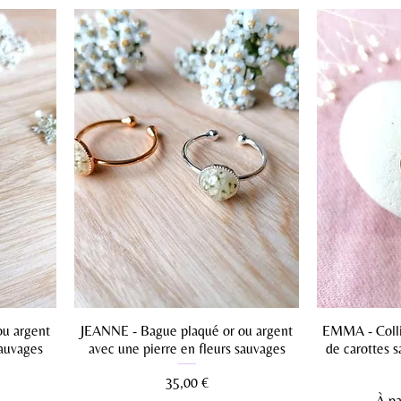
ou argent
JEANNE - Bague plaqué or ou argent
EMMA - Colli
sauvages
avec une pierre en fleurs sauvages
de carottes s
Prix
35,00 €
Prix
À pa