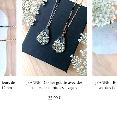
fleurs de
JEANNE - Collier goutte avec des
JEANNE - Bou
at 12mm
fleurs de carottes sauvages
avec des fle
Prix
33,00 €