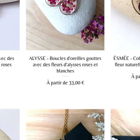
vec des
ALYSSE - Boucles d'oreilles gouttes
ÉSMÉE - Coll
s roses
avec des fleurs d'alysses roses et
fleur nature
blanches
Prix
À pa
Prix promotionnel
À partir de
33,00 €