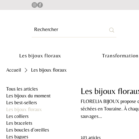
Les bijoux floraux
Transformation
Accueil
Les bijoux floraux
Tous les articles
Les bijoux florau
Les bijoux du moment
FLORELIA BIJOUX propose des b
Les best-sellers
séchées en Touraine. À chaque
Les bijoux floraux
Les colliers
sauvages...
Les bracelets
Les boucles d’oreilles
Les bagues
103 articles