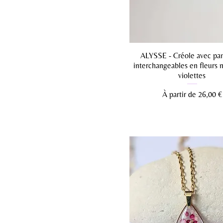
ALYSSE - Créole avec pam
interchangeables en fleurs n
violettes
Prix promotionnel
À partir de
26,00 €