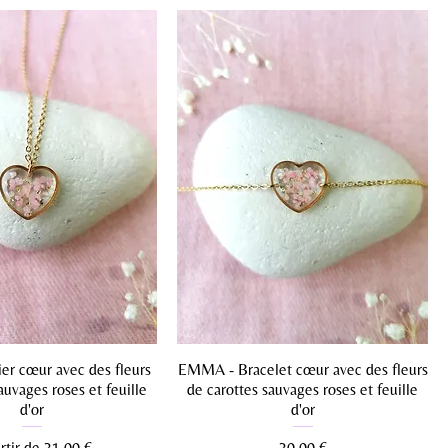
er cœur avec des fleurs
EMMA - Bracelet cœur avec des fleurs
auvages roses et feuille
de carottes sauvages roses et feuille
d'or
d'or
 promotionnel
Prix
rtir de
31,00 €
30,00 €