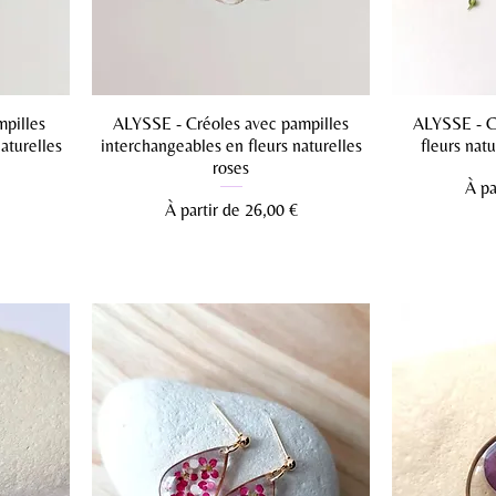
pilles
ALYSSE - Créoles avec pampilles
ALYSSE - Co
aturelles
interchangeables en fleurs naturelles
fleurs natu
roses
Prix
À pa
Prix promotionnel
À partir de
26,00 €