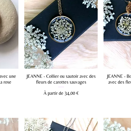
 avec une
JEANNE - Collier ou sautoir avec des
JEANNE - Bou
ea rose
fleurs de carottes sauvages
avec des fle
Prix promotionnel
À partir de
34,00 €