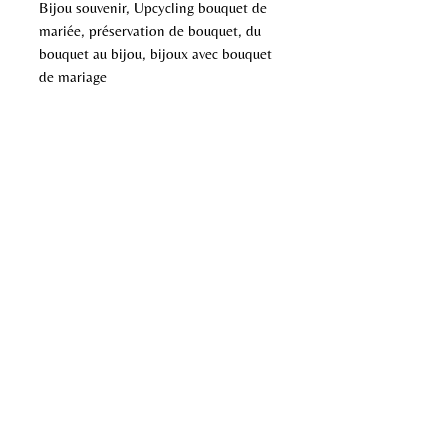
Bijou souvenir, Upcycling bouquet de
mariée, préservation de bouquet, du
bouquet au bijou, bijoux avec bouquet
de mariage
Aucun avis pour le moment
Partagez votre expérience, soyez le
premier à laisser un avis.
Laisser un avis
Envie de contacter Florelia Bijoux ?
Prénom