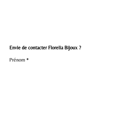
Envie de contacter Florelia Bijoux ?
Prénom
Nom de famille
Téléphone
E-mail
Rédigez votre demande